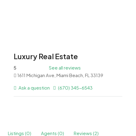
Luxury Real Estate
5
See all reviews
1611 Michigan Ave, Miami Beach, FL 33139
Ask a question
(670) 345-6543
Listings (0)
Agents (0)
Reviews (2)