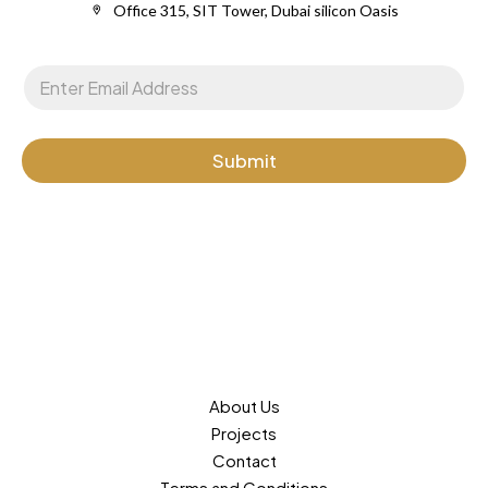
Office 315, SIT Tower, Dubai silicon Oasis
E
E
m
m
a
a
i
i
l
l
Submit
*
About Us
Projects
Contact
Terms and Conditions